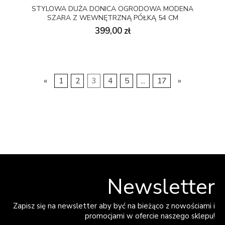
STYLOWA DUŻA DONICA OGRODOWA MODENA
SZARA Z WEWNĘTRZNĄ PÓŁKĄ 54 CM
399,00 zł
«
1
2
3
4
5
...
17
»
Newsletter
Zapisz się na newsletter aby być na bieżąco z nowościami i
promocjami w ofercie naszego sklepu!