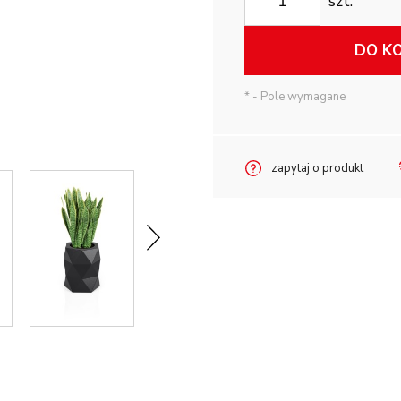
szt.
DO K
*
- Pole wymagane
zapytaj o produkt