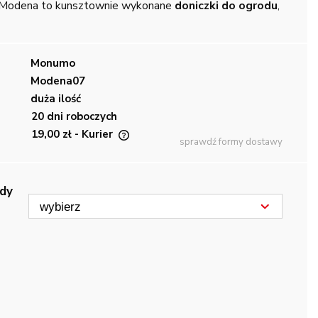
Modena to kunsztownie wykonane
doniczki do ogrodu
,
Monumo
Modena07
duża ilość
20 dni roboczych
19,00 zł
- Kurier
sprawdź formy dostawy
iera ewentualnych
ności
dy