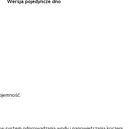
Wersja pojedyncze dno
ojemność.
 w system odprowadzania wody i napowietrzania korzeni