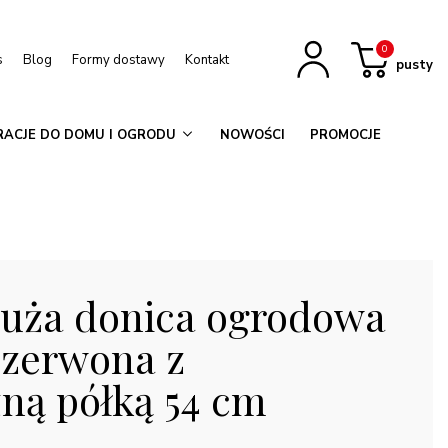
0
s
Blog
Formy dostawy
Kontakt
pusty
ACJE DO DOMU I OGRODU
NOWOŚCI
PROMOCJE
duża donica ogrodowa
zerwona z
ną półką 54 cm