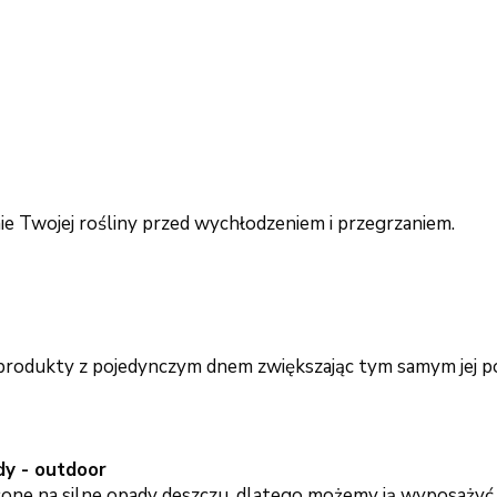
e Twojej rośliny przed wychłodzeniem i przegrzaniem.
produkty z pojedynczym dnem zwiększając tym samym jej p
y - outdoor
żone na silne opady deszczu, dlatego możemy ją wyposażyć